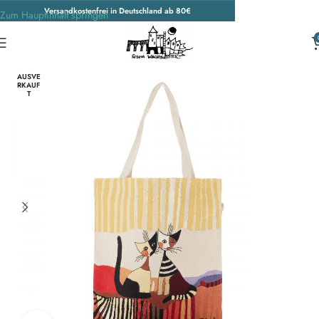
Versandkostenfrei in Deutschland ab 80€
Zum Hauptinhalt springen
Start
/
Wohnen & Accessoires
/
Accessoires
/
Taschen
AUSVE
RKAUF
T