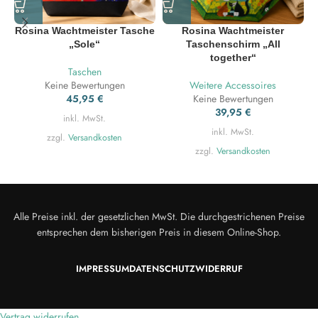
Rosina Wachtmeister Tasche
Rosina Wachtmeister
„Sole“
Taschenschirm „All
together“
Taschen
Keine Bewertungen
Weitere Accessoires
45,95
€
Keine Bewertungen
39,95
€
inkl. MwSt.
inkl. MwSt.
zzgl.
Versandkosten
zzgl.
Versandkosten
Alle Preise inkl. der gesetzlichen MwSt. Die durchgestrichenen Preise
entsprechen dem bisherigen Preis in diesem Online-Shop.
IMPRESSUM
DATENSCHUTZ
WIDERRUF
Vertrag widerrufen