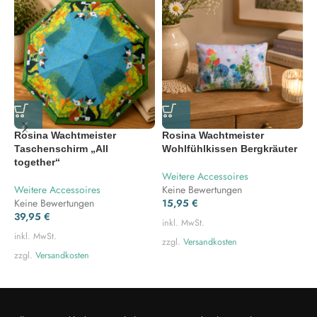
Rosina Wachtmeister
Rosina Wachtmeister
R
Taschenschirm „All
Wohlfühlkissen Bergkräuter
S
together“
Weitere Accessoires
W
Weitere Accessoires
Keine Bewertungen
A
Keine Bewertungen
15,95
€
K
39,95
€
4
inkl. MwSt.
inkl. MwSt.
i
zzgl.
Versandkosten
zzgl.
Versandkosten
z