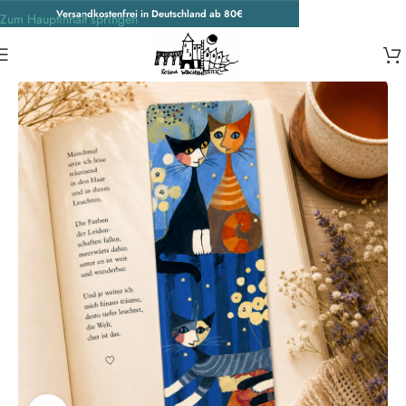
Versandkostenfrei in Deutschland ab 80€
Zum Hauptinhalt springen
Start
/
Wohnen & Accessoires
/
Accessoires
/
Weitere Accessoires