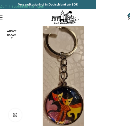
Versandkostenfrei in Deutschland ab 80€
Zum Hauptinhalt springen
Start
/
Wohnen & Accessoires
/
Accessoires
/
Weitere Accessoires
AUSVE
RKAUF
T
Zum Vergrößern klicken