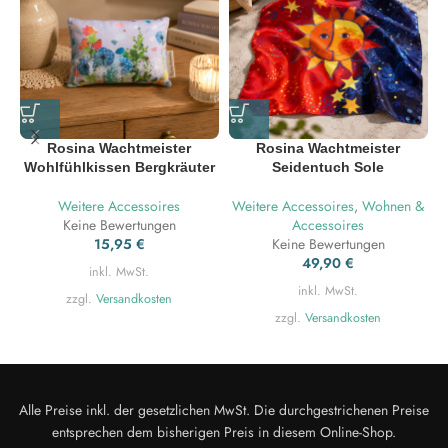
Rosina Wachtmeister
Rosina Wachtmeister
Wohlfühlkissen Bergkräuter
Seidentuch Sole
Weitere Accessoires
Weitere Accessoires
,
Wohnen &
W
Keine Bewertungen
Accessoires
15,95
€
Keine Bewertungen
49,90
€
inkl. MwSt.
inkl. MwSt.
zzgl.
Versandkosten
zzgl.
Versandkosten
Alle Preise inkl. der gesetzlichen MwSt. Die durchgestrichenen Preise
entsprechen dem bisherigen Preis in diesem Online-Shop.